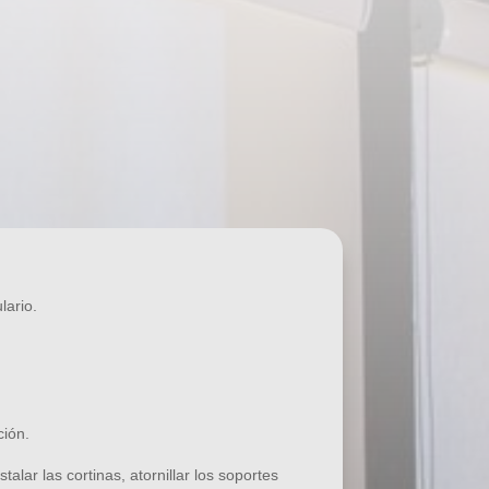
 mundo!
lario.
ción.
lar las cortinas, atornillar los soportes