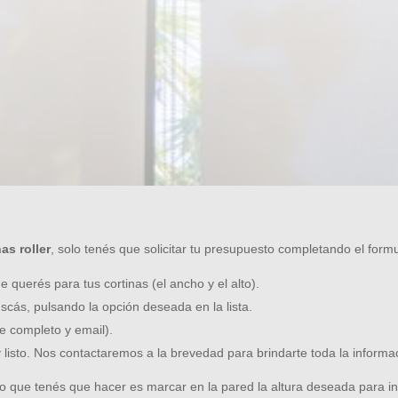
rate para sentir que cada ambiente es tu lugar en el
nas roller
, solo tenés que solicitar tu presupuesto completando el formu
 querés para tus cortinas (el ancho y el alto).
scás, pulsando la opción deseada en la lista.
e completo y email).
y listo. Nos contactaremos a la brevedad para brindarte toda la informa
 que tenés que hacer es marcar en la pared la altura deseada para insta