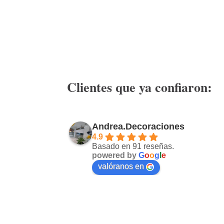
Clientes que ya confiaron:
Andrea.Decoraciones
4.9
Basado en 91 reseñas.
powered by
G
o
o
g
l
e
valóranos en